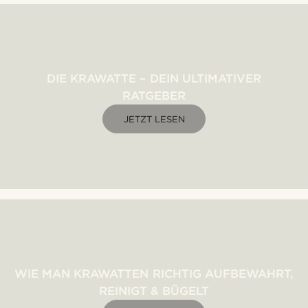
DIE KRAWATTE – DEIN ULTIMATIVER
RATGEBER
JETZT LESEN
WIE MAN KRAWATTEN RICHTIG AUFBEWAHRT,
REINIGT & BÜGELT