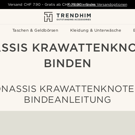
Versand
CHF 7.90
-
Gratis ab
CHF 75.00
Kontaktiere uns
-
Siehe Versandoptionen
s
Taschen & Geldbörsen
Kleidung & Unterwäsche
SSIS KRAWATTENKN
BINDEN
NASSIS KRAWATTENKNOT
BINDEANLEITUNG