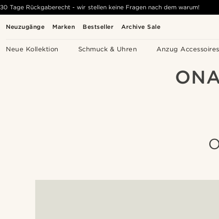
30 Tage Rückgaberecht - wir stellen keine Fragen nach dem warum!
Neuzugänge
Marken
Bestseller
Archive Sale
Neue Kollektion
Schmuck & Uhren
Anzug Accessoire
ONA
O