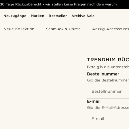
30 Tage Rückgaberecht - wir stellen keine Fragen nach dem warum!
Neuzugänge
Marken
Bestseller
Archive Sale
Neue Kollektion
Schmuck & Uhren
Anzug Accessoire
TRENDHIM RÜ
Bitte gib die untenste
Bestellnummer
Gib die Bestellnummer 
Bestellnummer
E-mail
Gib die E-Mail-Adresse
E-mail