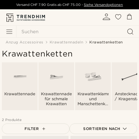
Versand
CHF 7.90
Gratis ab
CHF 75.00
-
Siehe Versandoptionen
Suchen
Anzug Accessoires
Krawattennadeln
Krawattenketten
Krawattenketten
Krawattennadeln
Krawattennadeln
Krawattenklammern
Anstecknad
für schmale
und
/ Kragenst
Krawatten
Manschettenknöpfe
im Set
2 Produkte
FILTER
SORTIEREN NACH