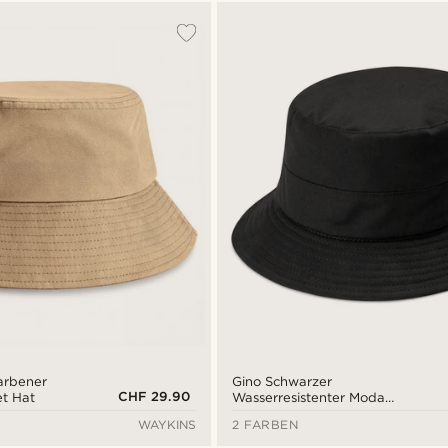
arbener
Gino Schwarzer
CHF 29.90
et Hat
Wasserresistenter Moda
Bucket Hut
WAYKINS
2 FARBEN