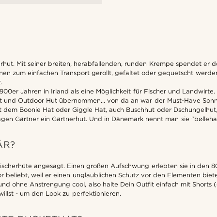
rhut. Mit seiner breiten, herabfallenden, runden Krempe spendet er
n zum einfachen Transport gerollt, gefaltet oder gequetscht werden
.
00er Jahren in Irland als eine Möglichkeit für Fischer und Landwirte
hut und Outdoor Hut übernommen... von da an war der Must-Have So
mit dem Boonie Hat oder Giggle Hat, auch Buschhut oder Dschungelhut
en Gärtner ein Gärtnerhut. Und in Dänemark nennt man sie "bølleh
ÄR?
s Fischerhüte angesagt. Einen großen Aufschwung erlebten sie in den 8
r beliebt, weil er einen unglaublichen Schutz vor den Elementen bietet 
und ohne Anstrengung cool, also halte Dein Outfit einfach mit Shorts 
willst - um den Look zu perfektionieren.