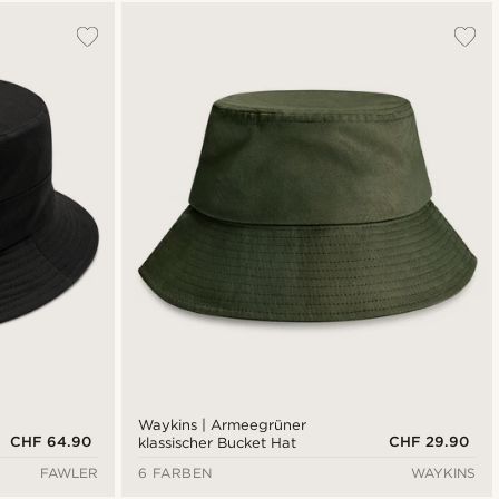
Am beliebtesten
Neuste
Niedrigster Preis
Höchster Preis
Waykins | Armeegrüner
CHF 64.90
CHF 29.90
klassischer Bucket Hat
FAWLER
6 FARBEN
WAYKINS