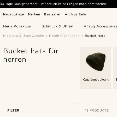
30 Tage Rückgaberecht - wir stellen keine Fragen nach dem warum!
Neuzugänge
Marken
Bestseller
Archive Sale
Neue Kollektion
Schmuck & Uhren
Anzug Accessoire
Kleidung & Unterwäsche
Kopfbedeckungen
Bucket Hats
Bucket hats für
herren
Kopfbedeckungen
FILTER
13 PRODUKTE