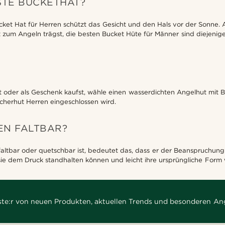
STE BUCKETHAT?
cket Hat für Herren schützt das Gesicht und den Hals vor der Sonne. A
um Angeln trägst, die besten Bucket Hüte für Männer sind diejenigen
t oder als Geschenk kaufst, wähle einen wasserdichten Angelhut mit
cherhut Herren eingeschlossen wird.
EN FALTBAR?
 faltbar oder quetschbar ist, bedeutet das, dass er der Beanspruchun
s sie dem Druck standhalten können und leicht ihre ursprüngliche For
rste:r von neuen Produkten, aktuellen Trends und besonderen An