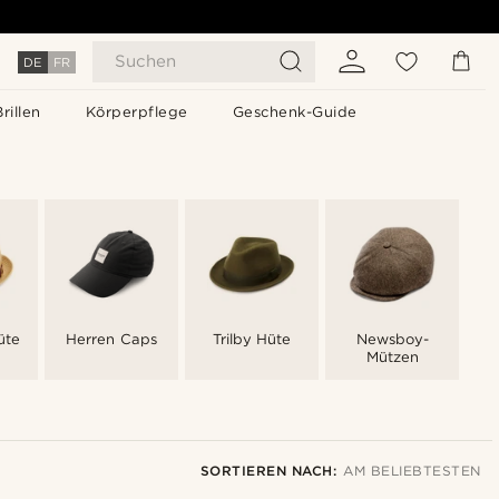
Suchen
DE
FR
Brillen
Körperpflege
Geschenk-Guide
üte
Herren Caps
Trilby Hüte
Newsboy-
Mützen
SORTIEREN NACH:
AM BELIEBTESTEN