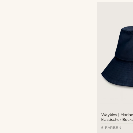
CHF
CHF
Waykins | Marin
klassischer Buck
6 FARBEN