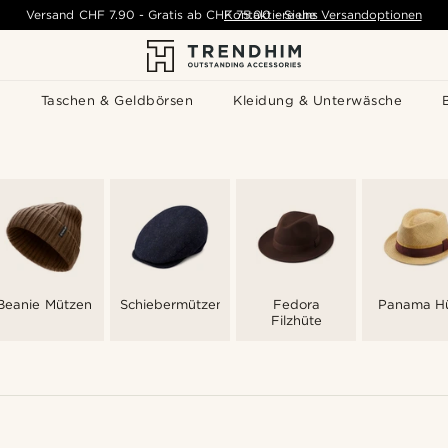
Versand
CHF 7.90
-
Gratis ab
CHF 75.00
Kontaktiere uns
-
Siehe Versandoptionen
s
Taschen & Geldbörsen
Kleidung & Unterwäsche
Beanie Mützen
Schiebermützen
Fedora
Panama H
Filzhüte