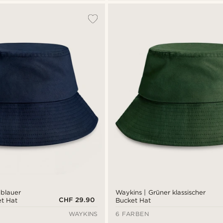
eblauer
Waykins | Grüner klassischer
CHF 29.90
et Hat
Bucket Hat
WAYKINS
6 FARBEN