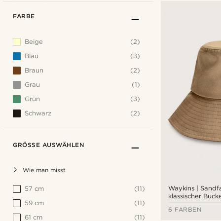
FARBE
Beige
(2)
Blau
(3)
Braun
(2)
Grau
(1)
Grün
(3)
Schwarz
(2)
GRÖSSE AUSWÄHLEN
Wie man misst
57 cm
(11)
Waykins | Sandf
klassischer Buck
59 cm
(11)
6 FARBEN
61 cm
(11)