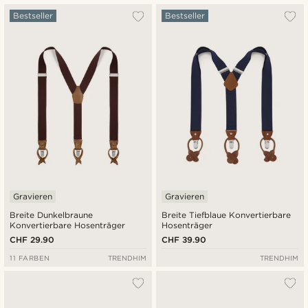
Am beliebtesten
Bestseller
Bestseller
Neuste
Niedrigster Preis
Höchster Preis
Gravieren
Gravieren
Breite Dunkelbraune
Breite Tiefblaue Konvertierbare
Konvertierbare Hosenträger
Hosenträger
CHF 29.90
CHF 39.90
11 FARBEN
TRENDHIM
TRENDHIM