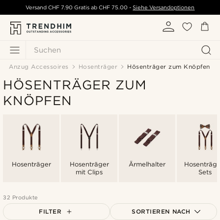
Versand
CHF 7.90
Gratis ab
CHF 75.00
-
Siehe Versandoptionen
Suchen
Anzug Accessoires
Hosenträger
Hösenträger zum Knöpfen
HÖSENTRÄGER ZUM
KNÖPFEN
Hosenträger
Hosenträger
Ärmelhalter
Hosenträge
mit Clips
Sets
32 Produkte
FILTER
SORTIEREN NACH