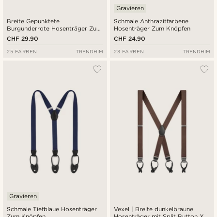
Gravieren
Breite Gepunktete
Schmale Anthrazitfarbene
Burgunderrote Hosenträger Zum
Hosenträger Zum Knöpfen
Knöpfen
CHF 29.90
CHF 24.90
25 FARBEN
TRENDHIM
23 FARBEN
TRENDHIM
Gravieren
Schmale Tiefblaue Hosenträger
Vexel | Breite dunkelbraune
Zum Knöpfen
Hosenträger mit Split Button X-