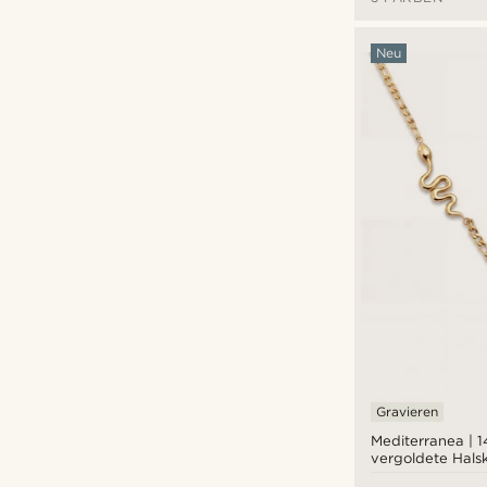
Waykins
(1)
Neu
Gravieren
Mediterranea | 
vergoldete Halsk
weißem Zirkonia-