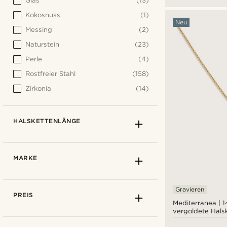
Glas
(13)
Kokosnuss
(1)
Neu
Messing
(2)
Naturstein
(23)
Perle
(4)
Rostfreier Stahl
(158)
Zirkonia
(14)
HALSKETTENLÄNGE
MARKE
Gravieren
PREIS
Mediterranea | 
vergoldete Halsk
Fischanhänger