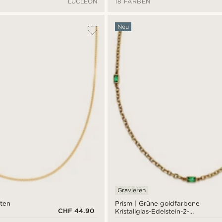
LUCLEON
18 FARBEN
Neu
Gravieren
ten
Prism | Grüne goldfarbene
CHF 44.90
Kristallglas-Edelstein-2-
Glieder-Halskette