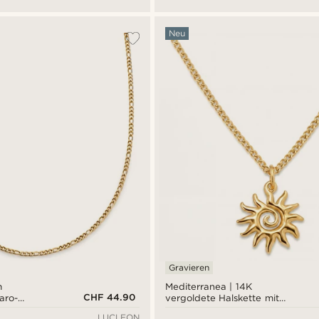
Neu
Gravieren
m
Mediterranea | 14K
CHF 44.90
aro-
vergoldete Halskette mit
Spiral-Sonnenanhänger
LUCLEON