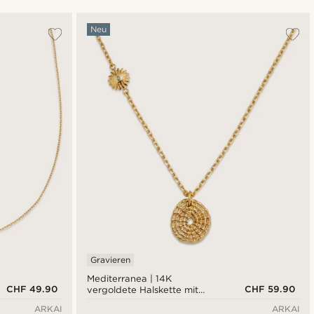
Am beliebtesten
Neu
Neuste
Niedrigster Preis
Höchster Preis
Gravieren
Mediterranea | 14K
CHF 49.90
CHF 59.90
vergoldete Halskette mit
türkisem Sonnen- und
ARKAI
ARKAI
Medaillonanhänger