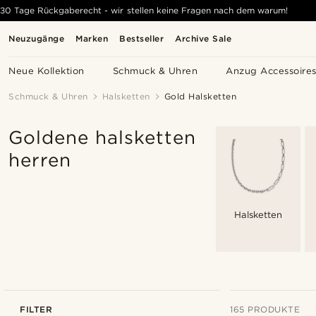
30 Tage Rückgaberecht - wir stellen keine Fragen nach dem warum!
Neuzugänge
Marken
Bestseller
Archive Sale
Neue Kollektion
Schmuck & Uhren
Anzug Accessoire
Schmuck & Uhren
Halsketten
Gold Halsketten
Goldene halsketten
herren
Halsketten
FILTER
165 PRODUKTE