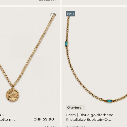
Neu
Gravieren
14K
Prism | Blaue goldfarbene
CHF 59.90
ette mit
Kristallglas-Edelstein-2-
,
Glieder-Halskette