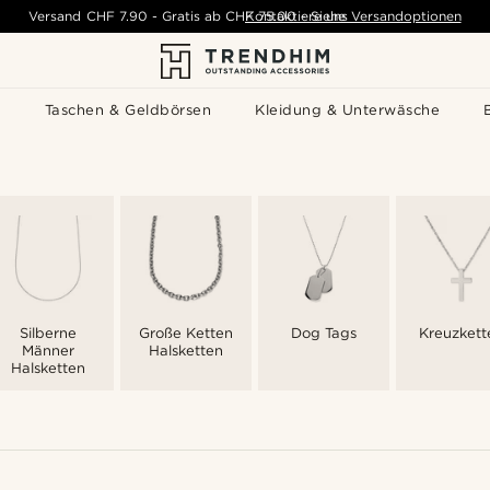
Versand
CHF 7.90
-
Gratis ab
CHF 75.00
Kontaktiere uns
-
Siehe Versandoptionen
s
Taschen & Geldbörsen
Kleidung & Unterwäsche
Silberne
Große Ketten
Dog Tags
Kreuzkett
Männer
Halsketten
Halsketten