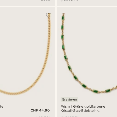
ARKAI
8 FARBEN
anhänger
Gravieren
ten
Prism | Grüne goldfarbene
CHF 44.90
Kristall-Glas-Edelstein-
Halskette