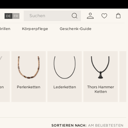
Suchen
DE
FR
Brillen
Körperpflege
Geschenk-Guide
en
Perlenketten
Lederketten
Thors Hammer
Ketten
SORTIEREN NACH:
AM BELIEBTESTEN