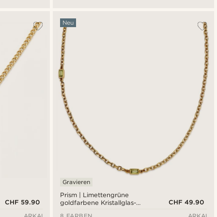
smaragdgrünem Zirkonia
Neu
Gravieren
Prism | Limettengrüne
CHF 59.90
CHF 49.90
goldfarbene Kristallglas-
Edelstein-2-Glieder-
ARKAI
8 FARBEN
ARKAI