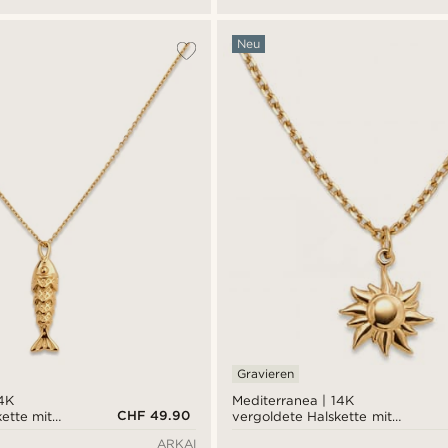
Pavé
Neu
Gravieren
14K
Mediterranea | 14K
CHF 49.90
ette mit
vergoldete Halskette mit
Sonnenanhänger
ARKAI