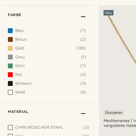
Neu
FARBE
Blau
(7)
Braun
(2)
Gold
(165)
Grau
(1)
Grün
(7)
Rot
(3)
Schwarz
(3)
Weiß
(6)
MATERIAL
Gravieren
Mediterranea | 
vergoldete Halsk
CHIRURGISCHER STAHL
(3)
Nazar-Anhänger