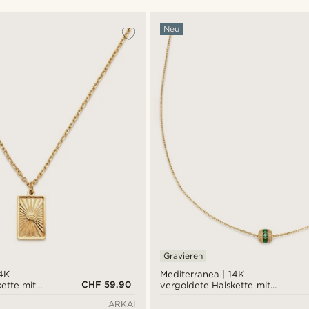
Neu
Gravieren
14K
Mediterranea | 14K
CHF 59.90
ette mit
vergoldete Halskette mit
Fassanhänger und
ARKAI
smaragdgrünem Zirkonia-