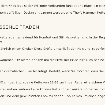
mit dem Kriegergeist der Wikinger verbunden fühlt oder einfach ein ei
inem auffälligen Design angezogen werden, eine Thor's Hammer Kette
SSENLEITFADEN
tte ist entscheidend für Komfort und Stil. Halsketten sind in der Rege
n:
, ähnlich einem Choker. Diese Größe umschließt den Hals und ist perf
genen Sitz bietet, der sich um die Mitte der Brust legt. Dies ist eine
einen dramatischen Flair hinzufügt. Perfekt, wenn Sie möchten, dass de
cm beträgt, ist eine Kette von 55-65 cm in der Regel eine sichere W
r aussehen, während eine kürzere Kette für schlankere Körperbaufor
ort und dem gewünschten Look zu finden – ob es sich um einen engen