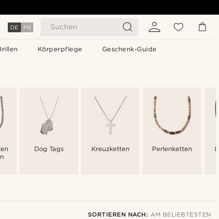
Suchen
DE
FR
Brillen
Körperpflege
Geschenk-Guide
ten
Dog Tags
Kreuzketten
Perlenketten
L
en
SORTIEREN NACH:
AM BELIEBTESTEN