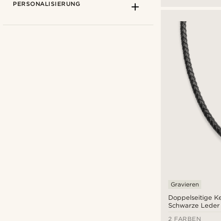
PERSONALISIERUNG
S: ziemlich nah am Hals
(10)
CHF
CHF
Arten der Personalisierung
Gravieren
Doppelseitige Ke
Gravieren
(10)
Schwarze Leder 
2 FARBEN