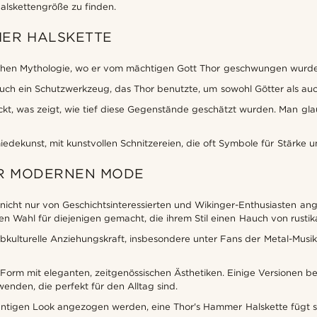
alskettengröße zu finden.
MER HALSKETTE
ischen Mythologie, wo er vom mächtigen Gott Thor geschwungen wurde
auch ein Schutzwerkzeug, das Thor benutzte, um sowohl Götter als au
t, was zeigt, wie tief diese Gegenstände geschätzt wurden. Man glau
dekunst, mit kunstvollen Schnitzereien, die oft Symbole für Stärke un
ER MODERNEN MODE
 nicht nur von Geschichtsinteressierten und Wikinger-Enthusiasten 
bten Wahl für diejenigen gemacht, die ihrem Stil einen Hauch von rust
subkulturelle Anziehungskraft, insbesondere unter Fans der Metal-Mus
ir-Form mit eleganten, zeitgenössischen Ästhetiken. Einige Versionen
nden, die perfekt für den Alltag sind.
tigen Look angezogen werden, eine Thor's Hammer Halskette fügt sich 