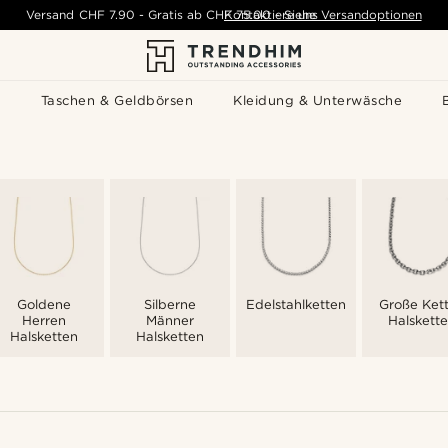
Versand
CHF 7.90
-
Gratis ab
CHF 75.00
Kontaktiere uns
-
Siehe Versandoptionen
s
Taschen & Geldbörsen
Kleidung & Unterwäsche
Goldene
Silberne
Edelstahlketten
Große Ket
Herren
Männer
Halskett
Halsketten
Halsketten