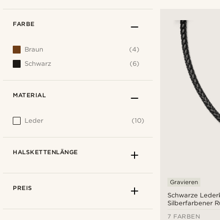
FARBE
Braun
(4)
Schwarz
(6)
MATERIAL
Leder
(10)
HALSKETTENLÄNGE
Gravieren
PREIS
Schwarze Lederk
Silberfarbener 
7 FARBEN