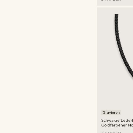
Gravieren
Schwarze Lederk
Goldfarbener No
Axt