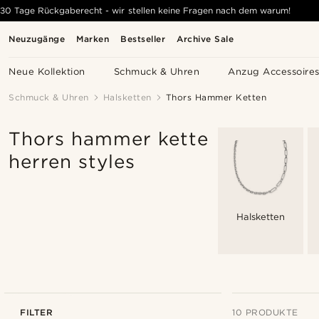
30 Tage Rückgaberecht - wir stellen keine Fragen nach dem warum!
Neuzugänge
Marken
Bestseller
Archive Sale
Neue Kollektion
Schmuck & Uhren
Anzug Accessoire
Schmuck & Uhren
Halsketten
Thors Hammer Ketten
Thors hammer kette
herren styles
Halsketten
FILTER
10 PRODUKTE