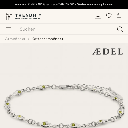
Versand
CHF 7.90
Gratis ab
CHF 75.00
-
Siehe Versandoptionen
Suchen
Armbänder
Kettenarmbänder