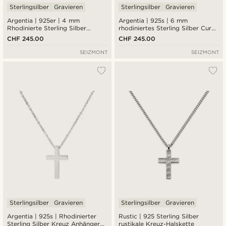
Sterlingsilber
Gravieren
Sterlingsilber
Gravieren
Argentia | 925er | 4 mm
Argentia | 925s | 6 mm
Rhodinierte Sterling Silber
rhodiniertes Sterling Silber Curb
Fischgrätenkette Halskette
Chain Armband
CHF 245.00
CHF 245.00
SEIZMONT
SEIZMONT
Sterlingsilber
Gravieren
Sterlingsilber
Gravieren
Argentia | 925s | Rhodinierter
Rustic | 925 Sterling Silber
Sterling Silber Kreuz Anhänger
rustikale Kreuz-Halskette