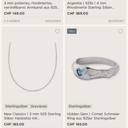
3 mm poliertes, rhodiniertes,
Argentia | 925s | 4 mm
verstellbares Armband aus 925er
Rhodinierte Sterling Silber
Sterlingsilber
Seilkette Halskette
CHF 149.00
CHF 369.00
2 FARBEN
SIDEGREN
SEIZMONT
Neu
Sterlingsilber
Gravieren
Sterlingsilber
New Classics | 3 mm 925 Sterling
Hidden Gem | Comet Schmaler
Silber Halskette mit
Ring aus 925er Sterlingsilber
Büroklammerkette
CHF 165.00
CHF 165.00