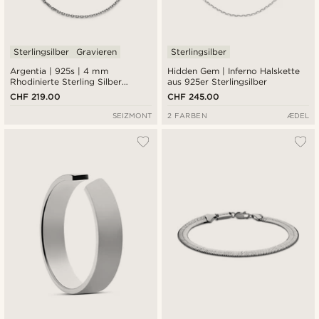
Sterlingsilber
Gravieren
Sterlingsilber
Argentia | 925s | 4 mm
Hidden Gem | Inferno Halskette
Rhodinierte Sterling Silber
aus 925er Sterlingsilber
Kabelkette Halskette
CHF 219.00
CHF 245.00
SEIZMONT
2 FARBEN
ÆDEL