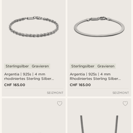
Sterlingsilber
Gravieren
Sterlingsilber
Gravieren
Argentia | 925s | 4 mm
Argentia | 925s | 4 mm
rhodiniertes Sterling Silber
Rhodiniertes Sterling Silber
Seilketten-Armband
Fischgrätenkette Armband
CHF 165.00
CHF 165.00
SEIZMONT
SEIZMONT