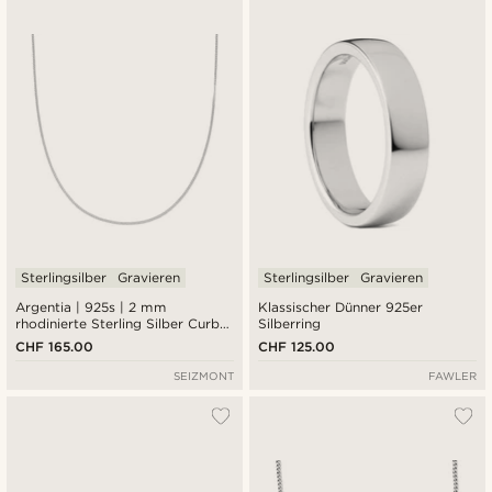
Sterlingsilber
Gravieren
Sterlingsilber
Gravieren
Argentia | 925s | 2 mm
Klassischer Dünner 925er
rhodinierte Sterling Silber Curb
Silberring
Kette Halskette
CHF 165.00
CHF 125.00
SEIZMONT
FAWLER