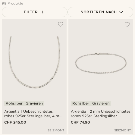
98 Produkte
FILTER
SORTIEREN NACH
Am beliebtesten
Neuste
Niedrigster Preis
Höchster Preis
Rohsilber
Gravieren
Rohsilber
Gravieren
Argentia | Unbeschichtetes,
Argentia | 2 mm Unbeschichtetes
rohes 925er Sterlingsilber, 4 mm,
rohes 925er Sterlingsilber-
Panzerkette, Halskette
Kabelkettenarmband
CHF 245.00
CHF 74.90
SEIZMONT
SEIZMONT