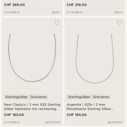
Sterlingsilber
Sterlingsilber
CHF 299.00
CHF 219.00
3 FARBEN
ÆDEL
3 FARBEN
ÆDEL
Sterlingsilber
Gravieren
Sterlingsilber
Gravieren
New Classics | 2 mm 925 Sterling
Argentia | 925s | 2 mm
Silber Halskette mit rechteckiger
Rhodinierte Sterling Silber
Ankerkette
Kabelkette Halskette
CHF 165.00
CHF 165.00
2 FARBEN
SEIZMONT
SEIZMONT