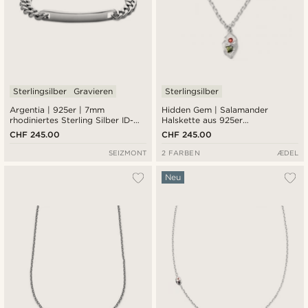
Sterlingsilber
Gravieren
Sterlingsilber
Argentia | 925er | 7mm
Hidden Gem | Salamander
rhodiniertes Sterling Silber ID-
Halskette aus 925er
Armband
Sterlingsilber
CHF 245.00
CHF 245.00
SEIZMONT
2 FARBEN
ÆDEL
Neu