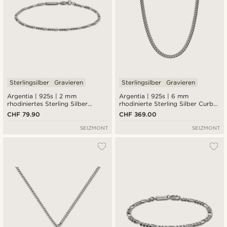
Sterlingsilber
Gravieren
Sterlingsilber
Gravieren
Argentia | 925s | 2 mm
Argentia | 925s | 6 mm
rhodiniertes Sterling Silber
rhodinierte Sterling Silber Curb
Figaro Kettenarmband
Kette Halskette
CHF 79.90
CHF 369.00
SEIZMONT
SEIZMONT