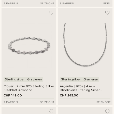
2 FARBEN
SEIZMONT
3 FARBEN
ÆDEL
Sterlingsilber
Gravieren
Sterlingsilber
Gravieren
Clover | 7 mm 925 Sterling Silber
Argentia | 925s | 4 mm
Kleeblatt Armband
Rhodinierte Sterling Silber
Figaro Kette Halskette
CHF 149.00
CHF 245.00
2 FARBEN
SEIZMONT
SEIZMONT