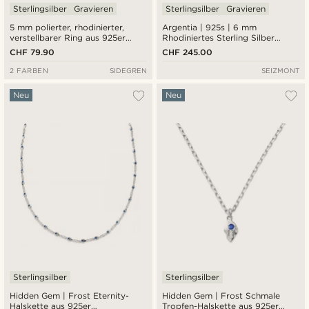
Sterlingsilber
Gravieren
Sterlingsilber
Gravieren
5 mm polierter, rhodinierter,
Argentia | 925s | 6 mm
verstellbarer Ring aus 925er
Rhodiniertes Sterling Silber
Sterlingsilber
Fischgrätenkette Armband
CHF 79.90
CHF 245.00
2 FARBEN
SIDEGREN
SEIZMONT
Neu
Neu
Sterlingsilber
Sterlingsilber
Hidden Gem | Frost Eternity-
Hidden Gem | Frost Schmale
Halskette aus 925er
Tropfen-Halskette aus 925er