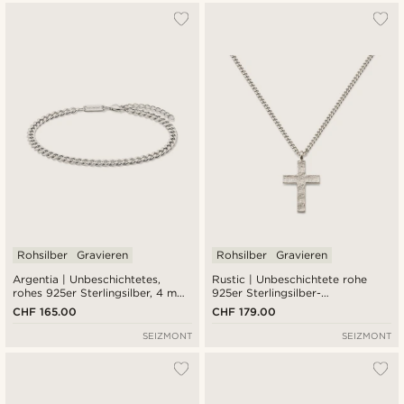
Rohsilber
Gravieren
Rohsilber
Gravieren
Argentia | Unbeschichtetes,
Rustic | Unbeschichtete rohe
rohes 925er Sterlingsilber, 4 mm,
925er Sterlingsilber-
Panzerkette, Armband
Kreuzhalskette
CHF 165.00
CHF 179.00
SEIZMONT
SEIZMONT