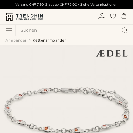
Versand
CHF 7.90
Gratis ab
CHF 75.00
-
Siehe Versandoptionen
Suchen
Armbänder
Kettenarmbänder