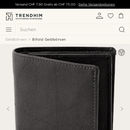
Versand
CHF 7.90
Gratis ab
CHF 75.00
-
Siehe Versandoptionen
Suchen
Geldbörsen
Bifold Geldbörsen