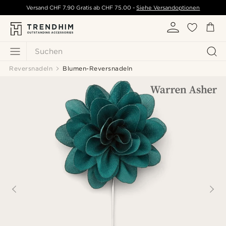
Versand
CHF 7.90
Gratis ab
CHF 75.00
-
Siehe Versandoptionen
Suchen
Reversnadeln
Blumen-Reversnadeln