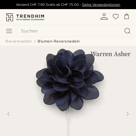
Versand
CHF 7.90
Gratis ab
CHF 75.00
-
Siehe Versandoptionen
Suchen
Reversnadeln
Blumen-Reversnadeln