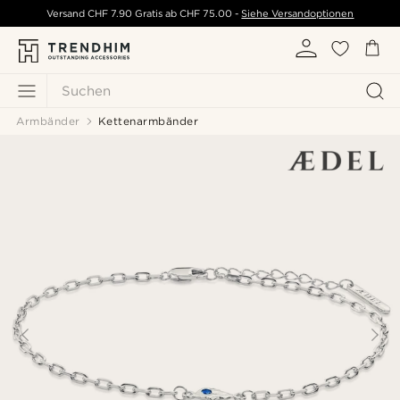
Versand
CHF 7.90
Gratis ab
CHF 75.00
-
Siehe Versandoptionen
Suchen
Armbänder
Kettenarmbänder