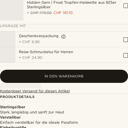
Hidden Gem | Frost Tropfen-Halskette aus 925er
Sterlingsilber
+
CHF 179.00
CHF 161.10
UPGRADE MIT
Geschenkverpackung
+
CHF 6.90
Reise-Schmucketui für Herren
+
CHF 24.90
IN DEN WARENKORB
Kostenloser Versand für diesen Artikel
PRODUKTDETAILS
Sterlingsilber
Stark, langlebig und sanft zur Haut
Verstellbar
Einfach verstellbar für die ideale Passform
Einheitsgröße