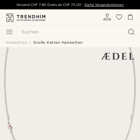
Versand
CHF 7.90
Gratis ab
CHF 75.00
-
Siehe Versandoptionen
Suchen
Halsketten
Große Ketten Halsketten