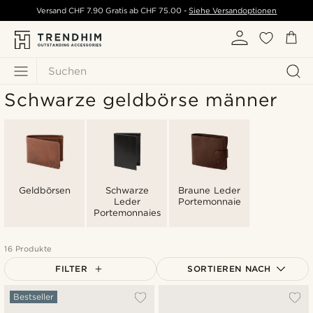
Versand
CHF 7.90
Gratis ab
CHF 75.00
-
Siehe Versandoptionen
Suchen
Schwarze geldbörse männer
Geldbörsen
Schwarze
Braune Leder
Leder
Portemonnaie
Portemonnaies
16 Produkte
FILTER
SORTIEREN NACH
Am beliebtesten
Bestseller