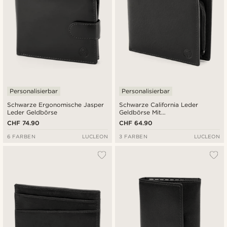
Personalisierbar
Personalisierbar
Schwarze Ergonomische Jasper
Schwarze California Leder
Leder Geldbörse
Geldbörse Mit
Innenreißverschluss
CHF 74.90
CHF 64.90
6 FARBEN
LUCLEON
3 FARBEN
LUCLEON