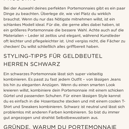
Bei der Auswahl deines perfekten Portemonnaies gibt es ein paar
Dinge zu beachten. Überlege dir, wie viel Platz du wirklich
brauchst. Wenn du nur das Nötigste mitnehmen willst, ist ein
schlankes Modell ideal. Für die, die gerne alles dabei haben, ist
ein größeres Portemonnaie die bessere Wahl. Achte auch auf die
Materialien – Leder ist zeitlos und elegant, während Kunstleder
oft leichter und pflegeleichter ist. Und vergiss nicht, die Fächer zu
checken! Du willst schließlich alles griffbereit haben.
STYLING-TIPPS FÜR GELDBEUTEL
HERREN SCHWARZ
Ein schwarzes Portemonnaie lässt sich super vielseitig
kombinieren. Es passt zu fast jedem Outfit – von lässigen Jeans
bis hin zu eleganten Anzügen. Wenn du einen smarten Look
kreieren willst, kombiniere dein Portemonnaie mit einem schicken
Gürtel und passenden Schuhen. Für einen lässigen Style kannst
du es einfach in die Hosentasche stecken und mit einem coolen T-
Shirt und Sneakers kombinieren. Schwarz ist neutral und lässt sich
problemlos mit anderen Farben kombinieren. So bist du immer
gut angezogen und strahlst Selbstbewusstsein aus.
GRÜNDE, WARUM DU PORTEMONNAIE