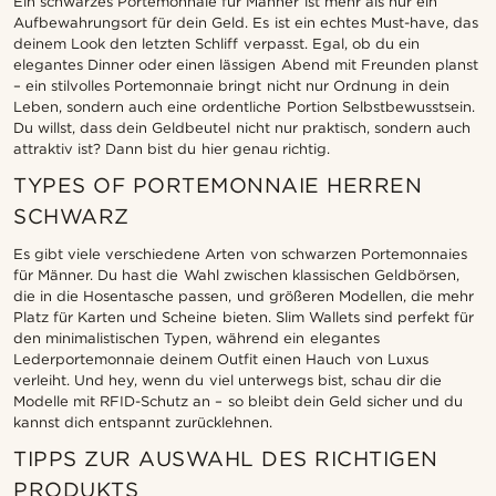
Ein schwarzes Portemonnaie für Männer ist mehr als nur ein
Aufbewahrungsort für dein Geld. Es ist ein echtes Must-have, das
deinem Look den letzten Schliff verpasst. Egal, ob du ein
elegantes Dinner oder einen lässigen Abend mit Freunden planst
– ein stilvolles Portemonnaie bringt nicht nur Ordnung in dein
Leben, sondern auch eine ordentliche Portion Selbstbewusstsein.
Du willst, dass dein Geldbeutel nicht nur praktisch, sondern auch
attraktiv ist? Dann bist du hier genau richtig.
TYPES OF PORTEMONNAIE HERREN
SCHWARZ
Es gibt viele verschiedene Arten von schwarzen Portemonnaies
für Männer. Du hast die Wahl zwischen klassischen Geldbörsen,
die in die Hosentasche passen, und größeren Modellen, die mehr
Platz für Karten und Scheine bieten. Slim Wallets sind perfekt für
den minimalistischen Typen, während ein elegantes
Lederportemonnaie deinem Outfit einen Hauch von Luxus
verleiht. Und hey, wenn du viel unterwegs bist, schau dir die
Modelle mit RFID-Schutz an – so bleibt dein Geld sicher und du
kannst dich entspannt zurücklehnen.
TIPPS ZUR AUSWAHL DES RICHTIGEN
PRODUKTS