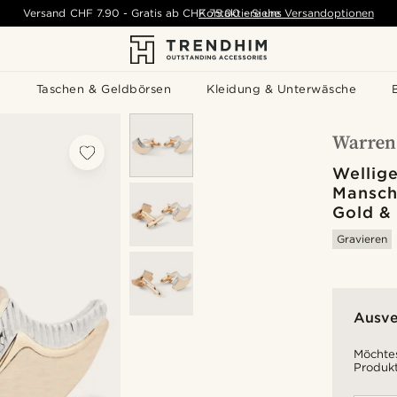
Versand
CHF 7.90
-
Gratis ab
CHF 75.00
Kontaktiere uns
-
Siehe Versandoptionen
s
Taschen & Geldbörsen
Kleidung & Unterwäsche
Wellig
Mansch
Gold & 
Gravieren
Ausve
Möchtes
Produkt