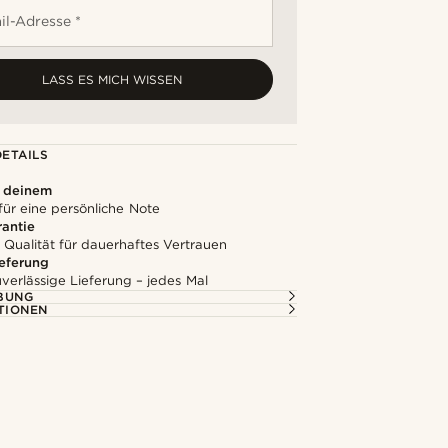
il-Adresse *
LASS ES MICH WISSEN
ETAILS
u deinem
für eine persönliche Note
rantie
 Qualität für dauerhaftes Vertrauen
ieferung
uverlässige Lieferung – jedes Mal
BUNG
TIONEN