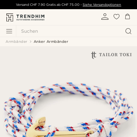
Versand
CHF 7.90
Gratis ab
CHF 75.00
-
Siehe Versandoptionen
Suchen
Armbänder
Anker Armbänder