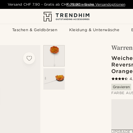
Versand
CHF 7.90
-
Gratis ab
CHF 75.00
Kontaktiere uns
-
Siehe Versandoptionen
s
Taschen & Geldbörsen
Kleidung & Unterwäsche
Weiche
Revers
Orange
4
Gravieren
FARBE AU
UPGRADE 