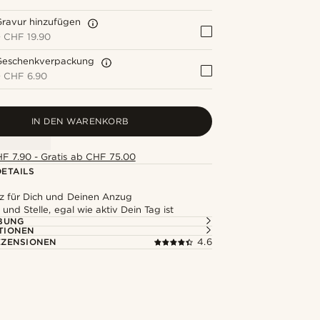
Gravur hinzufügen
+
CHF 19.90
Geschenkverpackung
+
CHF 6.90
IN DEN WARENKORB
F 7.90 - Gratis ab CHF 75.00
ETAILS
tz für Dich und Deinen Anzug
 und Stelle, egal wie aktiv Dein Tag ist
BUNG
TIONEN
ZENSIONEN
4.6