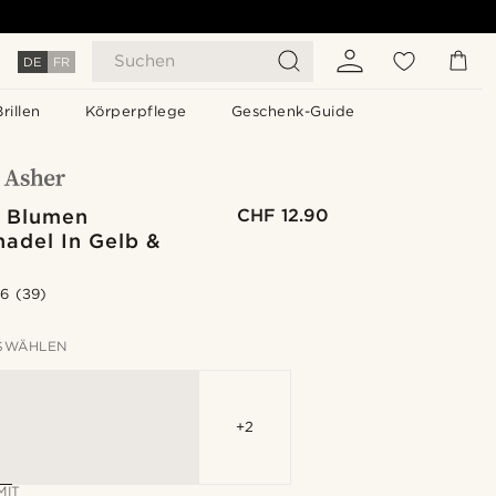
Suchen
DE
FR
Brillen
Körperpflege
Geschenk-Guide
 Blumen
CHF 12.90
nadel In Gelb &
.6
(39)
SWÄHLEN
+2
MIT