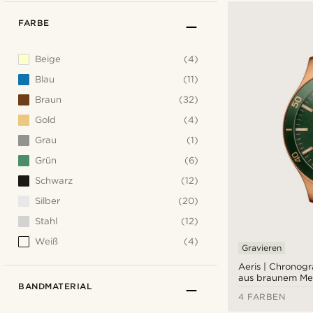
FARBE
Beige
(4)
Blau
(11)
Braun
(32)
Gold
(4)
Grau
(1)
Grün
(6)
Schwarz
(12)
Silber
(20)
Stahl
(12)
Weiß
(4)
Gravieren
Aeris | Chronog
aus braunem Mes
BANDMATERIAL
grünem Zifferbla
4 FARBEN