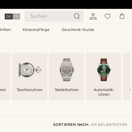
Suchen
DE
FR
Brillen
Körperpflege
Geschenk-Guide
hren
Taschenuhren
Skelettuhren
Automatik-
Q
Uhren
SORTIEREN NACH:
AM BELIEBTESTEN