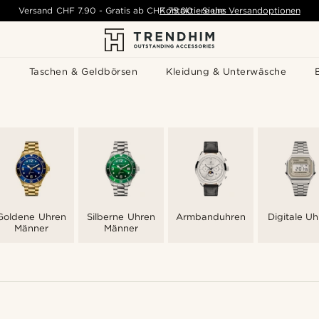
Versand
CHF 7.90
-
Gratis ab
CHF 75.00
Kontaktiere uns
-
Siehe Versandoptionen
s
Taschen & Geldbörsen
Kleidung & Unterwäsche
Goldene Uhren
Silberne Uhren
Armbanduhren
Digitale U
Männer
Männer