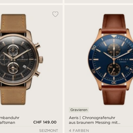
Gravieren
rmbanduhr
Aeris | Chronografenuhr
CHF 149.00
raftsman
aus braunem Messing mit
blauem Zifferblatt
SEIZMONT
4 FARBEN