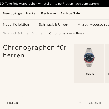
30 Tage Rückgaberecht - wir stellen keine Fragen nach dem warum!
Neuzugänge
Marken
Bestseller
Archive Sale
Neue Kollektion
Schmuck & Uhren
Anzug Accessoire
Schmuck & Uhren
Uhren
Chronographen-Uhren
Chronographen für
herren
Uhren
FILTER
62 PRODUKTE