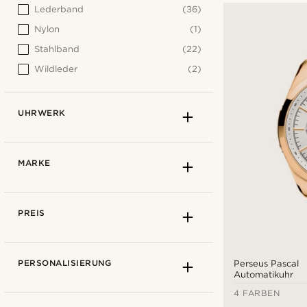
Lederband
(36)
Nylon
(1)
Stahlband
(22)
Wildleder
(2)
UHRWERK
MARKE
PREIS
PERSONALISIERUNG
Perseus Pascal
Automatikuhr
4 FARBEN