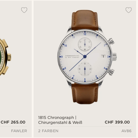
Am beliebtesten
Neuste
Niedrigster Preis
Höchster Preis
1815 Chronograph |
CHF 265.00
CHF 399.00
Chirurgenstahl & Weiß
FAWLER
2 FARBEN
AV86