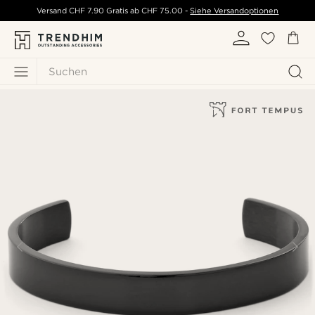
Versand
CHF 7.90
Gratis ab
CHF 75.00
-
Siehe Versandoptionen
Suchen