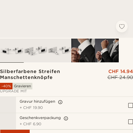
Silberfarbene Streifen
CHF 14.94
Manschettenknöpfe
CHF 24.90
-40%
Gravieren
UPGRADE MIT
Gravur hinzufügen
+
CHF 19.90
Geschenkverpackung
+
CHF 6.90