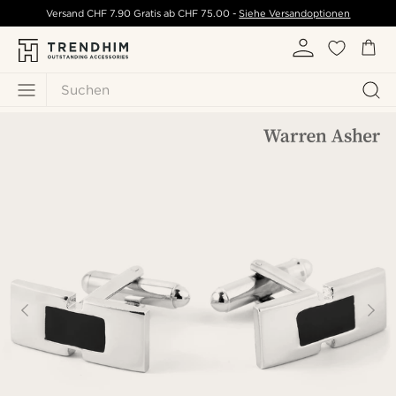
Versand
CHF 7.90
Gratis ab
CHF 75.00
-
Siehe Versandoptionen
Suchen