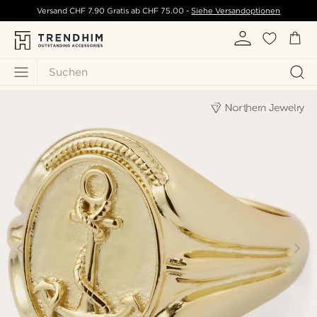
Versand
CHF 7.90
Gratis ab
CHF 75.00
-
Siehe Versandoptionen
Suchen