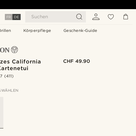
Suchen
FR
DE
Brillen
Körperpflege
Geschenk-Guide
zes California
CHF 49.90
Kartenetui
.7
(411)
SWÄHLEN