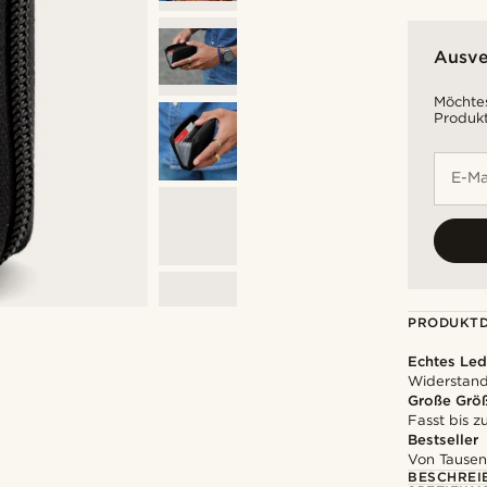
Ausve
Möchtes
Produkt
E-Ma
PRODUKTD
Echtes Led
Widerstands
Große Grö
Fasst bis 
Bestseller
Von Tausen
BESCHREI