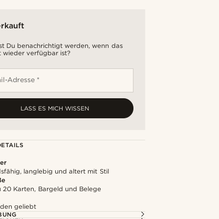
rkauft
t Du benachrichtigt werden, wenn das
 wieder verfügbar ist?
il-Adresse *
LASS ES MICH WISSEN
ETAILS
er
fähig, langlebig und altert mit Stil
ße
zu 20 Karten, Bargeld und Belege
den geliebt
BUNG