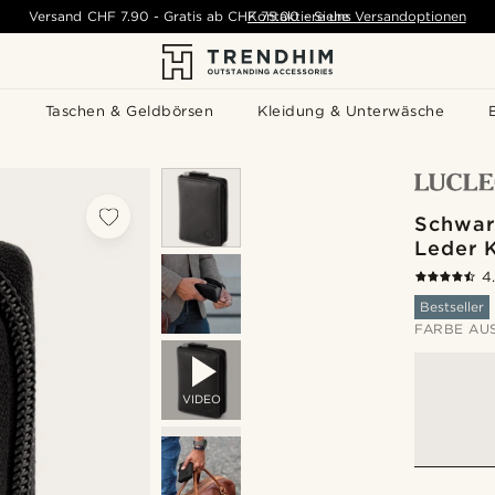
Versand
CHF 7.90
-
Gratis ab
CHF 75.00
Kontaktiere uns
-
Siehe Versandoptionen
s
Taschen & Geldbörsen
Kleidung & Unterwäsche
Schwar
Leder 
4
Bestseller
FARBE AU
VIDEO