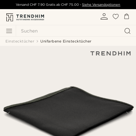
Versand
CHF 7.90
Gratis ab
CHF 75.00
-
Siehe Versandoptionen
Suchen
Einstecktücher
Unifarbene Einstecktücher