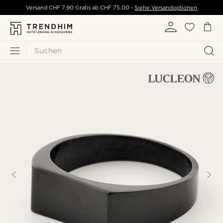
Versand
CHF 7.90
Gratis ab
CHF 75.00
-
Siehe Versandoptionen
Suchen