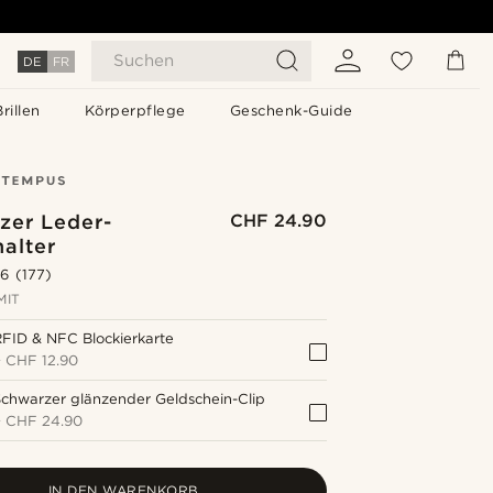
Suchen
DE
FR
Brillen
Körperpflege
Geschenk-Guide
zer Leder-
CHF 24.90
alter
.6
(177)
MIT
FID & NFC Blockierkarte
+
CHF 12.90
chwarzer glänzender Geldschein-Clip
+
CHF 24.90
IN DEN WARENKORB