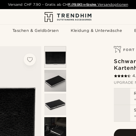
Versand
CHF 7.90
-
Gratis ab
CHF 75.00
Kontaktiere uns
-
Siehe Versandoptionen
s
Taschen & Geldbörsen
Kleidung & Unterwäsche
Schwar
Kartenh
4
UPGRADE 
R
S