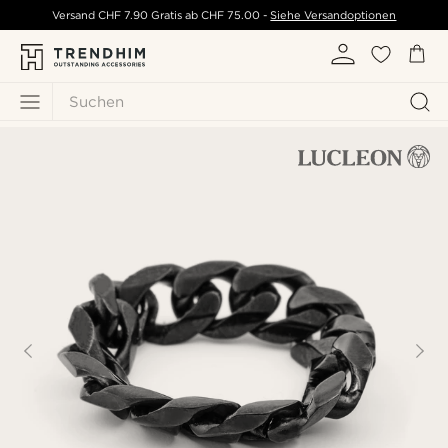
Versand
CHF 7.90
Gratis ab
CHF 75.00
-
Siehe Versandoptionen
Suchen