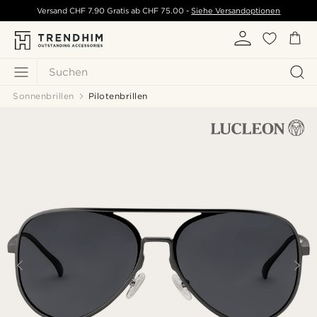
Versand
CHF 7.90
Gratis ab
CHF 75.00
-
Siehe Versandoptionen
Suchen
Sonnenbrillen
Pilotenbrillen