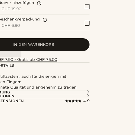
Gravur hinzufügen
+
CHF 19.90
Geschenkverpackung
+
CHF 6.90
IN DEN WARENKORB
F 7.90 - Gratis ab CHF 75.00
ETAILS
tiftsystem, auch für diejenigen mit
gen Fingern
nete Qualität und angenehm zu tragen
BUNG
TIONEN
ZENSIONEN
4.9