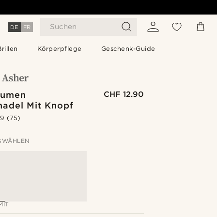
Suchen
DE
FR
Brillen
Körperpflege
Geschenk-Guide
lumen
CHF 12.90
nadel Mit Knopf
.9
(75)
SWÄHLEN
MIT