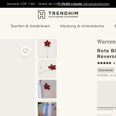
Versand
CHF 7.90
-
Gratis ab
CHF 75.00
Kontaktiere uns
-
Siehe Versandoptionen
s
Taschen & Geldbörsen
Kleidung & Unterwäsche
Rote B
Revers
4
Gravieren
FARBE AU
UPGRADE 