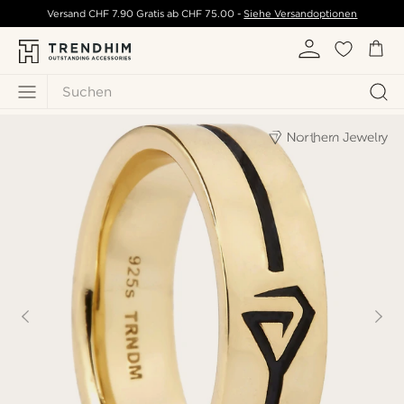
Versand
CHF 7.90
Gratis ab
CHF 75.00
-
Siehe Versandoptionen
Suchen