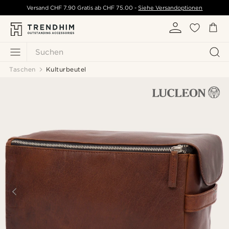
Versand
CHF 7.90
Gratis ab
CHF 75.00
-
Siehe Versandoptionen
Suchen
Taschen
Kulturbeutel