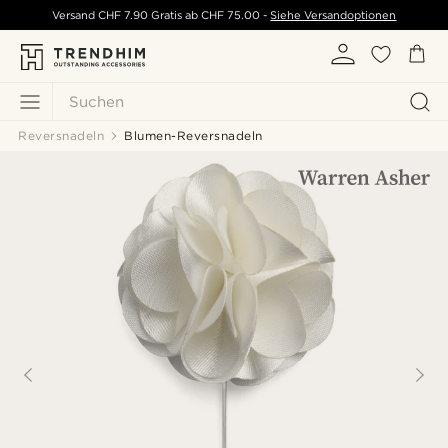
Versand
CHF 7.90
Gratis ab
CHF 75.00
-
Siehe Versandoptionen
Suchen
Reversnadeln
Blumen-Reversnadeln