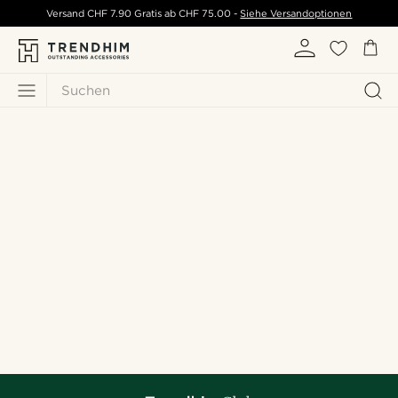
Versand
CHF 7.90
Gratis ab
CHF 75.00
-
Siehe Versandoptionen
Suchen