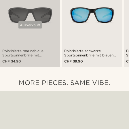
Ausverkauft
Polarisierte marineblaue
Polarisierte schwarze
P
Sportsonnenbrille mit
Sportsonnenbrille mit blauen
S
schwarzen Gläsern
Gläsern
s
CHF 34.90
CHF 39.90
C
MORE PIECES. SAME VIBE.