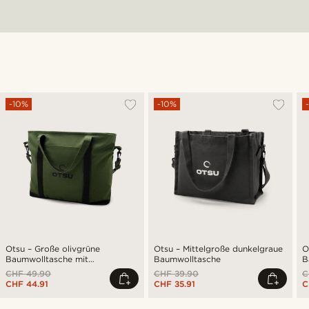
-10%
-10%
Otsu – Große olivgrüne
Otsu – Mittelgroße dunkelgraue
O
Baumwolltasche mit
Baumwolltasche
B
Reißverschluss
R
CHF 49.90
CHF 39.90
C
CHF 44.91
CHF 35.91
C