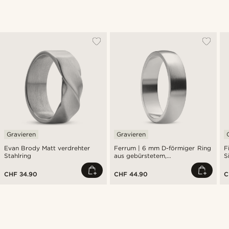
Gravieren
Gravieren
Evan Brody Matt verdrehter
Ferrum | 6 mm D-förmiger Ring
F
Stahlring
aus gebürstetem,
S
silberfarbenem Edelstahl
CHF 34.90
CHF 44.90
C