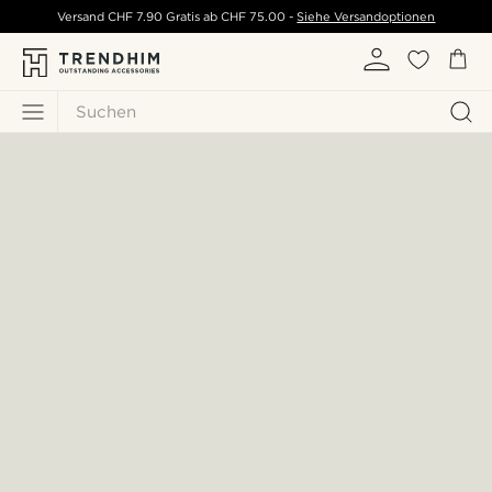
Versand
CHF 7.90
Gratis ab
CHF 75.00
-
Siehe Versandoptionen
Suchen