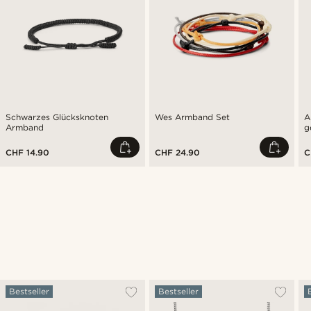
Schwarzes Glücksknoten
Wes Armband Set
A
Armband
g
S
CHF 14.90
CHF 24.90
C
Bestseller
Bestseller