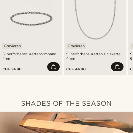
Gravieren
Gravieren
Silberfarbenes Kettenarmband
Silberfarbene Ketten Halskette
S
4mm
4mm
6
CHF 34.90
CHF 44.90
C
SHADES OF THE SEASON