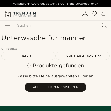
Versand
CHF 7.90
Gratis ab
CHF 75.00
-
Siehe Versandoptionen
Suchen
Unterwäsche für männer
0 Produkte
FILTER
SORTIEREN NACH
0 Produkte gefunden
Am beliebtesten
Neuste
Passe bitte Deine ausgewählten Filter an
Niedrigster Preis
Höchster Preis
ALLE FILTER ZURÜCKSETZEN