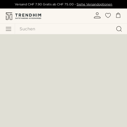
Versand
CHF 7.90
Gratis ab
CHF 75.00
-
Siehe Versandoptionen
Suchen