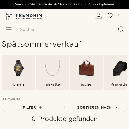
Versand
CHF 7.90
Gratis ab
CHF 75.00
-
Siehe Versandoptionen
Suchen
Spätsommerverkauf
Uhren
Halsketten
Taschen
Krawatte
0 Produkte
FILTER
SORTIEREN NACH
0 Produkte gefunden
Am beliebtesten
Neuste