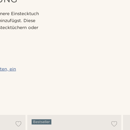
einere Einstecktuch
hinzufügst. Diese
stecktüchern oder
ten, ein
Bestseller