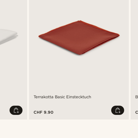
Terrakotta Basic Einstecktuch
B
CHF 9.90
C