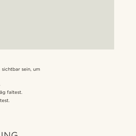
 sichtbar sein, um
.
g faltest.
test.
TUNG