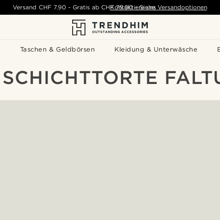
Versand
CHF 7.90
-
Gratis ab
CHF 75.00
Kontaktiere uns
-
Siehe Versandoptionen
s
Taschen & Geldbörsen
Kleidung & Unterwäsche
 SCHICHTTORTE FAL