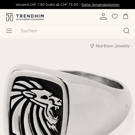
Versand
CHF 7.90
Gratis ab
CHF 75.00
-
Siehe Versandoptionen
Suchen