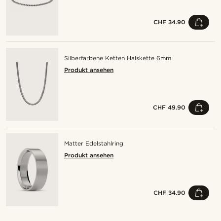
CHF 34.90
Silberfarbene Ketten Halskette 6mm
Produkt ansehen
CHF 49.90
Matter Edelstahlring
Produkt ansehen
CHF 34.90
Kaufe den Look
Kauf