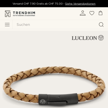
Versand
CHF 7.90
Gratis ab
CHF 75.00
-
Siehe Versandoptionen
Suchen