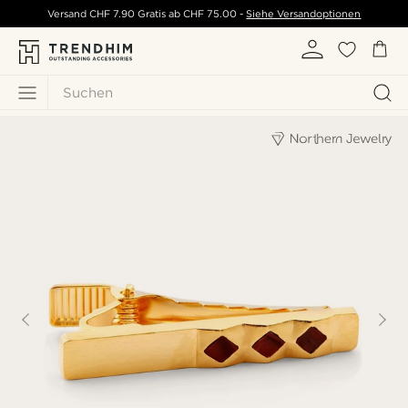
Versand
CHF 7.90
Gratis ab
CHF 75.00
-
Siehe Versandoptionen
Suchen