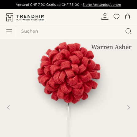
Versand
CHF 7.90
Gratis ab
CHF 75.00
-
Siehe Versandoptionen
Suchen