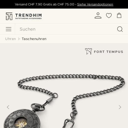
Versand
CHF 7.90
Gratis ab
CHF 75.00
-
Siehe Versandoptionen
Suchen
Uhren
Taschenuhren