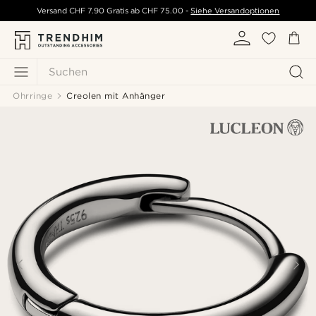
Versand
CHF 7.90
Gratis ab
CHF 75.00
-
Siehe Versandoptionen
Suchen
Ohrringe
Creolen mit Anhänger