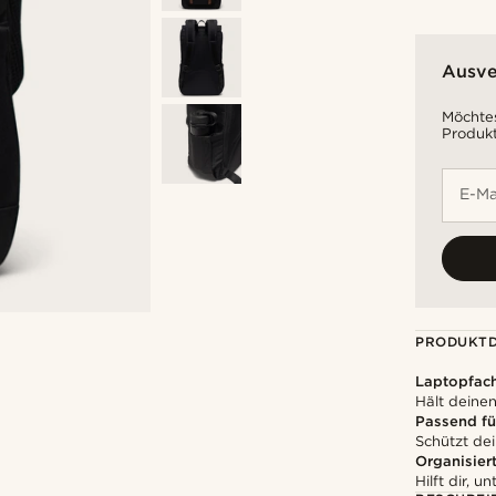
Ausve
Möchtes
Produkt
E-Ma
PRODUKTD
Laptopfac
Hält deinen
Passend für
Schützt dei
Organisier
Hilft dir, 