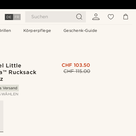
Suchen
DE
FR
Brillen
Körperpflege
Geschenk-Guide
l Little
CHF 103.50
CHF 115.00
a™ Rucksack
z
is Versand
SWÄHLEN