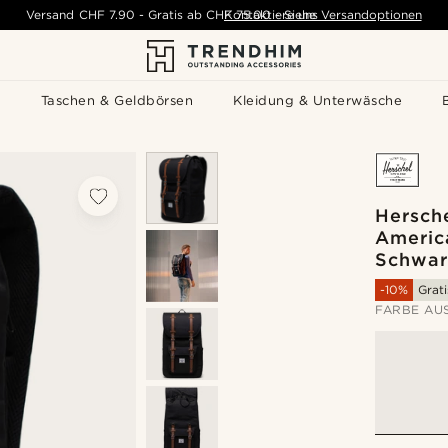
Versand
CHF 7.90
-
Gratis ab
CHF 75.00
Kontaktiere uns
-
Siehe Versandoptionen
s
Taschen & Geldbörsen
Kleidung & Unterwäsche
Hersche
Americ
Schwar
-10%
Grat
FARBE AU