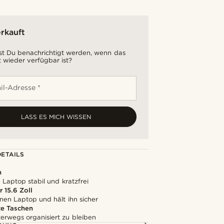
rkauft
t Du benachrichtigt werden, wenn das
 wieder verfügbar ist?
il-Adresse *
LASS ES MICH WISSEN
ETAILS
h
 Laptop stabil und kratzfrei
 15.6 Zoll
nen Laptop und hält ihn sicher
te Taschen
unterwegs organisiert zu bleiben