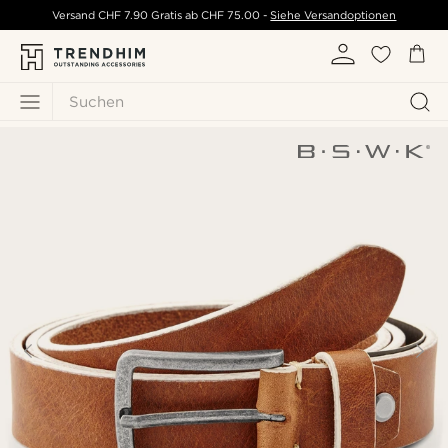
Versand
CHF 7.90
Gratis ab
CHF 75.00
-
Siehe Versandoptionen
Suchen