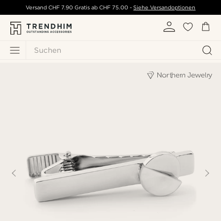
Versand
CHF 7.90
Gratis ab
CHF 75.00
-
Siehe Versandoptionen
Suchen